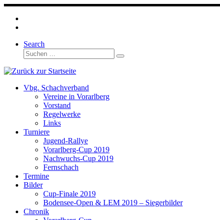
Zum
Inhalt
springen
Search
Suche
Suchen …
Vbg. Schachverband
Vereine in Vorarlberg
Vorstand
Regelwerke
Links
Turniere
Jugend-Rallye
Vorarlberg-Cup 2019
Nachwuchs-Cup 2019
Fernschach
Termine
Bilder
Cup-Finale 2019
Bodensee-Open & LEM 2019 – Siegerbilder
Chronik