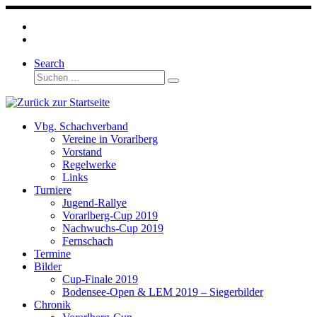
Zum
Inhalt
springen
Search
Suche
Suchen …
Vbg. Schachverband
Vereine in Vorarlberg
Vorstand
Regelwerke
Links
Turniere
Jugend-Rallye
Vorarlberg-Cup 2019
Nachwuchs-Cup 2019
Fernschach
Termine
Bilder
Cup-Finale 2019
Bodensee-Open & LEM 2019 – Siegerbilder
Chronik