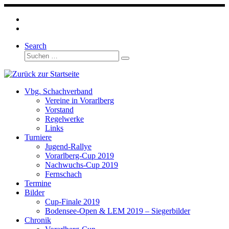
Zum
Inhalt
springen
Search
Suche
Suchen …
Vbg. Schachverband
Vereine in Vorarlberg
Vorstand
Regelwerke
Links
Turniere
Jugend-Rallye
Vorarlberg-Cup 2019
Nachwuchs-Cup 2019
Fernschach
Termine
Bilder
Cup-Finale 2019
Bodensee-Open & LEM 2019 – Siegerbilder
Chronik