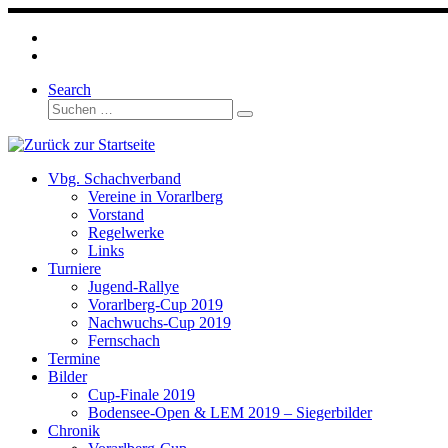
Zum
Inhalt
springen
Search
Suche
Suchen …
Vbg. Schachverband
Vereine in Vorarlberg
Vorstand
Regelwerke
Links
Turniere
Jugend-Rallye
Vorarlberg-Cup 2019
Nachwuchs-Cup 2019
Fernschach
Termine
Bilder
Cup-Finale 2019
Bodensee-Open & LEM 2019 – Siegerbilder
Chronik