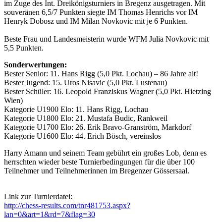
im Zuge des Int. Dreikönigsturniers in Bregenz ausgetragen. Mit
souveränen 6,5/7 Punkten siegte IM Thomas Henrichs vor IM
Henryk Dobosz und IM Milan Novkovic mit je 6 Punkten.
Beste Frau und Landesmeisterin wurde WFM Julia Novkovic mit
5,5 Punkten.
Sonderwertungen:
Bester Senior: 11. Hans Rigg (5,0 Pkt. Lochau) – 86 Jahre alt!
Bester Jugend: 15. Uros Nisavic (5,0 Pkt. Lustenau)
Bester Schüler: 16. Leopold Franziskus Wagner (5,0 Pkt. Hietzing
Wien)
Kategorie U1900 Elo: 11. Hans Rigg, Lochau
Kategorie U1800 Elo: 21. Mustafa Budic, Rankweil
Kategorie U1700 Elo: 26. Erik Bravo-Granström, Markdorf
Kategorie U1600 Elo: 44. Erich Bösch, vereinslos
Harry Amann und seinem Team gebührt ein großes Lob, denn es
herrschten wieder beste Turnierbedingungen für die über 100
Teilnehmer und Teilnehmerinnen im Bregenzer Gössersaal.
Link zur Turnierdatei:
http://chess-results.com/tnr481753.aspx?
lan=0&art=1&rd=7&flag=30