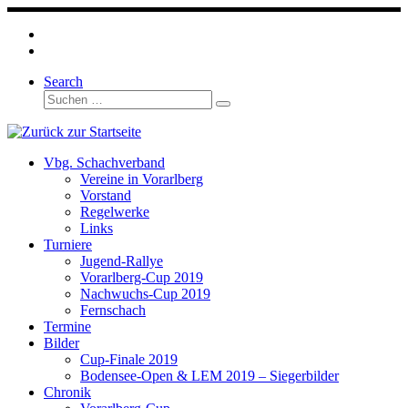
Zum
Inhalt
springen
Search
Suche
Suchen …
Vbg. Schachverband
Vereine in Vorarlberg
Vorstand
Regelwerke
Links
Turniere
Jugend-Rallye
Vorarlberg-Cup 2019
Nachwuchs-Cup 2019
Fernschach
Termine
Bilder
Cup-Finale 2019
Bodensee-Open & LEM 2019 – Siegerbilder
Chronik