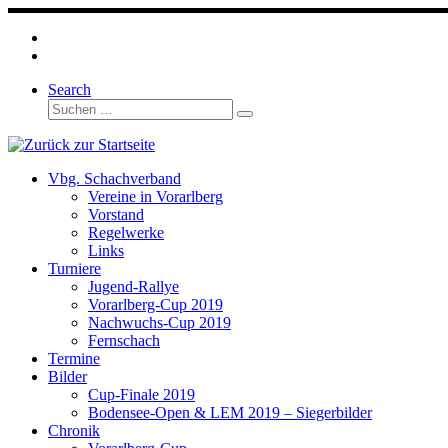
Zum
Inhalt
springen
Search
Suche
Suchen …
Vbg. Schachverband
Vereine in Vorarlberg
Vorstand
Regelwerke
Links
Turniere
Jugend-Rallye
Vorarlberg-Cup 2019
Nachwuchs-Cup 2019
Fernschach
Termine
Bilder
Cup-Finale 2019
Bodensee-Open & LEM 2019 – Siegerbilder
Chronik