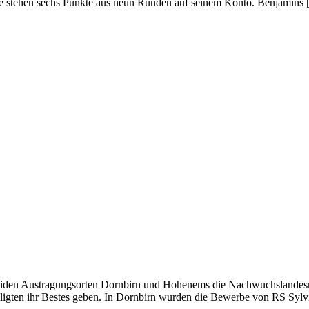
Ende stehen sechs Punkte aus neun Runden auf seinem Konto. Benjamins
iden Austragungsorten Dornbirn und Hohenems die Nachwuchslandesmei
eiligten ihr Bestes geben. In Dornbirn wurden die Bewerbe von RS Syl